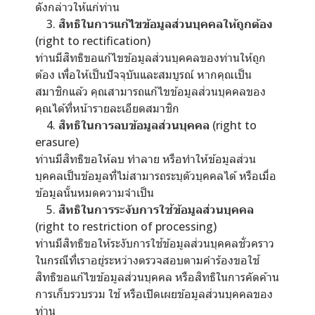
ดังกล่าวให้แก่ท่าน
3. สิทธิในการแก้ไขข้อมูลส่วนบุคคลให้ถูกต้อง
(right to rectification)
ท่านมีสิทธิขอแก้ไขข้อมูลส่วนบุคคลของท่านให้ถูก
ต้อง เพื่อให้เป็นปัจจุบันและสมบูรณ์ หากคุณเป็น
สมาชิกแล้ว คุณสามารถแก้ไขข้อมูลส่วนบุคคลของ
คุณได้ที่หน้ารายละเอียดสมาชิก
4. สิทธิในการลบข้อมูลส่วนบุคคล (right to
erasure)
ท่านมีสิทธิขอให้ลบ ทำลาย หรือทำให้ข้อมูลส่วน
บุคคลเป็นข้อมูลที่ไม่สามารถระบุตัวบุคคลได้ หรือเมื่อ
ข้อมูลนั้นหมดความจำเป็น
5. สิทธิในการระงับการใช้ข้อมูลส่วนบุคคล
(right to restriction of processing)
ท่านมีสิทธิขอให้ระงับการใช้ข้อมูลส่วนบุคคลชั่วคราว
ในกรณีที่เราอยู่ระหว่างตรวจสอบตามคำร้องขอใช้
สิทธิขอแก้ไขข้อมูลส่วนบุคคล หรือสิทธิในการคัดค้าน
การเก็บรวบรวม ใช้ หรือเปิดเผยข้อมูลส่วนบุคคลของ
ท่าน