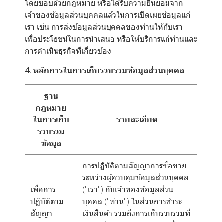
โดยชอบด้วยกฎหมาย หรือได้รับความยินยอมจาก
เจ้าของข้อมูลส่วนบุคคลแล้วในการเปิดเผยข้อมูลแก่
เรา เช่น การส่งข้อมูลส่วนบุคคลของท่านให้กับเรา
เพื่อประโยชน์ในการนำเสนอ หรือให้บริการแก่ท่านและ
การดำเนินธุรกิจที่เกี่ยวข้อง
4. หลักการในการเก็บรวบรวมข้อมูลส่วนบุคคล
ฐาน
กฎหมาย
ในการเก็บ
รายละเอียด
รวบรวม
ข้อมูล
การปฏิบัติตามสัญญาการซื้อขาย
ระหว่างผู้ควบคุมข้อมูลส่วนบุคคล
เพื่อการ
("เรา") กับเจ้าของข้อมูลส่วน
ปฏิบัติตาม
บุคคล ("ท่าน") ในส่วนการชำระ
สัญญา
เงินสินค้า รวมถึงการเก็บรวบรวมที่