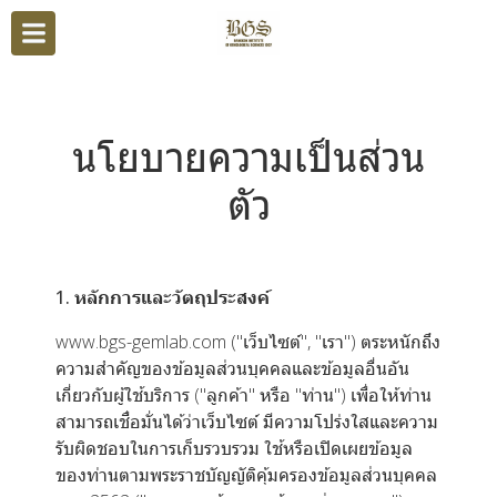
นโยบายความเป็นส่วน
ตัว
1. หลักการและวัตถุประสงค์
www.bgs-gemlab.com ("เว็บไซต์", "เรา") ตระหนักถึง
ความสำคัญของข้อมูลส่วนบุคคลและข้อมูลอื่นอัน
เกี่ยวกับผู้ใช้บริการ ("ลูกค้า" หรือ "ท่าน") เพื่อให้ท่าน
สามารถเชื่อมั่นได้ว่าเว็บไซต์ มีความโปร่งใสและความ
รับผิดชอบในการเก็บรวบรวม ใช้หรือเปิดเผยข้อมูล
ของท่านตามพระราชบัญญัติคุ้มครองข้อมูลส่วนบุคคล