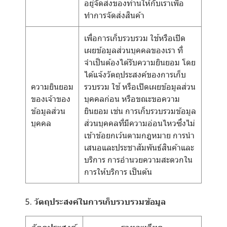
อยู่จัดส่งของท่านให้กับเราเพื่อ
ทำการจัดส่งสินค้า
เพื่อการเก็บรวบรวม ใช้หรือเปิด
เผยข้อมูลส่วนบุคคลของเรา ที่
จำเป็นต้องได้รับความยินยอม โดย
ได้แจ้งวัตถุประสงค์ของการเก็บ
ความยินยอม
รวบรวม ใช้ หรือเปิดเผยข้อมูลส่วน
ของเจ้าของ
บุคคลก่อน หรือขณะขอความ
ข้อมูลส่วน
ยินยอม เช่น การเก็บรวบรวมข้อมูล
บุคคล
ส่วนบุคคลที่มีความอ่อนไหวซึ่งไม่
เข้าข้อยกเว้นตามกฎหมาย การนำ
เสนอและประชาสัมพันธ์สินค้าและ
บริการ การอำนวยความสะดวกใน
การให้บริการ เป็นต้น
5. วัตถุประสงค์ในการเก็บรวบรวมข้อมูล