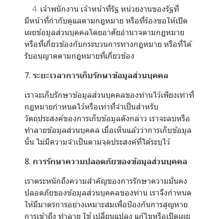
4. เจ้าพนักงาน เจ้าหน้าที่รัฐ หน่วยงานของรัฐที่
มีหน้าที่กำกับดูแลตามกฎหมาย หรือที่ร้องขอให้เปิด
เผยข้อมูลส่วนบุคคลโดยอาศัยอำนาจตามกฎหมาย
หรือที่เกี่ยวข้องกับกระบวนการทางกฎหมาย หรือที่ได้
รับอนุญาตตามกฎหมายที่เกี่ยวข้อง
7. ระยะเวลาการเก็บรักษาข้อมูลส่วนบุคคล
เราจะเก็บรักษาข้อมูลส่วนบุคคลของท่านไว้เพียงเท่าที่
กฎหมายกำหนดไว้หรือเท่าที่จำเป็นสำหรับ
วัตถุประสงค์ของการเก็บข้อมูลดังกล่าว เราจะลบหรือ
ทำลายข้อมูลส่วนบุคคล เมื่อเห็นแล้วว่าการเก็บข้อมูล
นั้น ไม่มีความจำเป็นตามจุดประสงค์ที่ได้ระบุไว้
8. การรักษาความปลอดภัยของข้อมูลส่วนบุคคล
เราตระหนักถึงความสำคัญของการรักษาความมั่นคง
ปลอดภัยของข้อมูลส่วนบุคคลของท่าน เราจึงกำหนด
ให้มีมาตรการอย่างเหมาะสมเพื่อป้องกันการสูญหาย
การเข้าถึง ทำลาย ใช้ เปลี่ยนแปลง แก้ไขหรือเปิดเผย