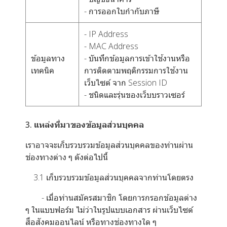
- การออกใบกำกับภาษี
- IP Address
- MAC Address
ข้อมูลทาง
- บันทึกข้อมูลการเข้าใช้งานหรือ
เทคนิค
การติดตามพฤติกรรมการใช้งาน
เว็บไซต์ จาก Session ID
- ชนิดและรุ่นของเว็บบราวเซอร์
3. แหล่งที่มาของข้อมูลส่วนบุคคล
เราอาจจะเก็บรวบรวมข้อมูลส่วนบุคคลของท่านผ่าน
ช่องทางต่าง ๆ ดังต่อไปนี้
3.1 เก็บรวบรวมข้อมูลส่วนบุคคลจากท่านโดยตรง
- เมื่อท่านสมัครสมาชิก โดยการกรอกข้อมูลต่าง
ๆ ในแบบฟอร์ม ไม่ว่าในรูปแบบเอกสาร ผ่านเว็บไซต์
สื่อสังคมออนไลน์ หรือทางช่องทางใด ๆ