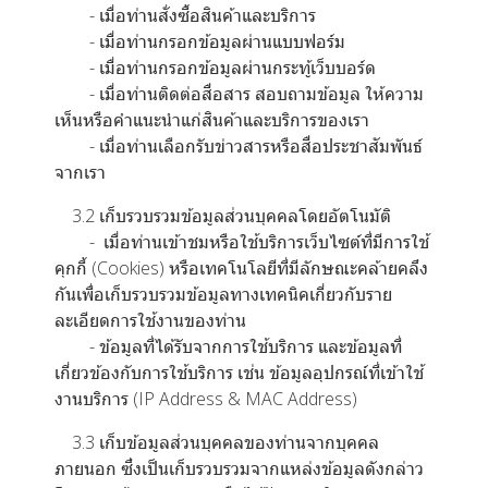
- เมื่อท่านสั่งซื้อสินค้าและบริการ
- เมื่อท่านกรอกข้อมูลผ่านแบบฟอร์ม
- เมื่อท่านกรอกข้อมูลผ่านกระทู้เว็บบอร์ด
- เมื่อท่านติดต่อสื่อสาร สอบถามข้อมูล ให้ความ
เห็นหรือคำแนะนำแก่สินค้าและบริการของเรา
- เมื่อท่านเลือกรับข่าวสารหรือสื่อประชาสัมพันธ์
จากเรา
3.2 เก็บรวบรวมข้อมูลส่วนบุคคลโดยอัตโนมัติ
- เมื่อท่านเข้าชมหรือใช้บริการเว็บไซต์ที่มีการใช้
คุกกี้ (Cookies) หรือเทคโนโลยีที่มีลักษณะคล้ายคลึง
กันเพื่อเก็บรวบรวมข้อมูลทางเทคนิคเกี่ยวกับราย
ละเอียดการใช้งานของท่าน
- ข้อมูลที่ได้รับจากการใช้บริการ และข้อมูลที่
เกี่ยวข้องกับการใช้บริการ เช่น ข้อมูลอุปกรณ์ที่เข้าใช้
งานบริการ (IP Address & MAC Address)
3.3 เก็บข้อมูลส่วนบุคคลของท่านจากบุคคล
ภายนอก ซึ่งเป็นเก็บรวบรวมจากแหล่งข้อมูลดังกล่าว